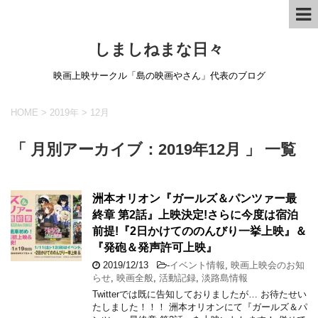
しましねまな日々
映画上映サークル「島の映画やさん」代表のブログ
HOME
>
2019年
>
12月
「 月別アーカイブ：2019年12月 」 一覧
洲本オリオン『ガールズ＆パンツァー最
終章 第2話』上映決定!さらに今度は宿泊
前提!『2日かけてののんびり一挙上映』＆
『発砲＆発声許可上映』
2019/12/13
-
イベント情報
,
映画上映会のお知
らせ
,
映画全般
,
活動記録
,
淡路島情報
Twitterでは既に告知しておりましたが… お待たせい
たしました！！！ 洲本オリオンにて『ガールズ＆パ