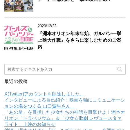
2023/12/22
『洲本オリオン年末年始、ガルパン一挙
上映大作戦』をさらに楽しむためのご案
内
最近の投稿
X(Twitter)アカウントを削除しました。
インタビューによる自己紹介：映画を軸にコミュニケーシ
ョンの場をつくる 山口賀生さん
「あの星」を目指した少女たちの神話を目撃せよ！洲本オ
リオン「トラぺジウム」＆「少女☆歌劇 レヴュースタァ
ライト」上映のお知らせ