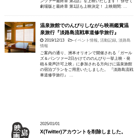
ンツァー最終章 第2話』を上映いたします！ 併せて
劇場版と最終章 第1話も上映決定！ 上映期間: …
温泉旅館でのんびりしながら映画鑑賞温
泉旅行『淡路島流戦車道修学旅行』
2019/12/13
-
イベント情報
,
活動記録
,
淡路島
情報
ご案内の通り、洲本オリオンで開催される「ガール
ズ＆パンツァー2日かけてののんびり一挙上映・発
砲＆発声許可上映」に参加される方向けに温泉旅館
の宿泊プランをご用意いたしました。 『淡路島流戦
車道修学旅行』 …
2025/01/01
X(Twitter)アカウントを削除しました。