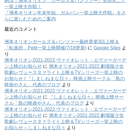
納涼！洲本オリオン『ガールズ＆パンツァー』全部丸ごと
一挙上映大作戦！
『洲本オリオン年末年始、ガルパン一挙上映大作戦』をさ
らに楽しむためのご案内
最近のコメント
洲本オリオンガールズ＆パンツァー最終章第3話上映＆
「転進的」Petit一挙上映開催(7/18更新)
に
Google Sites
よ
り
洲本オリオン2021-2022 ヴァイオレット・エヴァーガーデ
ン上映のお知らせ
に
洲本オリオン2021-2022 劇場版少女
歌劇レヴュースタァライト上映＆TVシリーズ一挙上映の
お知らせ | 『しましねまな日々』映画上映サークル「島の
映画やさん」代表のブログ
より
洲本オリオン2021-2022 ヴァイオレット・エヴァーガーデ
ン上映のお知らせ
に
『しましねまな日々』映画上映サー
クル「島の映画やさん」代表のブログ
より
洲本オリオン2021-2022 ヴァイオレット・エヴァーガーデ
ン上映のお知らせ
に
洲本オリオン2021-2022 劇場版少女
歌劇レヴュースタァライト上映＆TVシリーズ一挙上映の
お知らせ – しましねまな日々
より